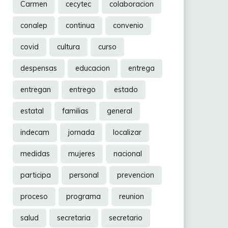
Carmen
cecytec
colaboracion
conalep
continua
convenio
covid
cultura
curso
despensas
educacion
entrega
entregan
entrego
estado
estatal
familias
general
indecam
jornada
localizar
medidas
mujeres
nacional
participa
personal
prevencion
proceso
programa
reunion
salud
secretaria
secretario