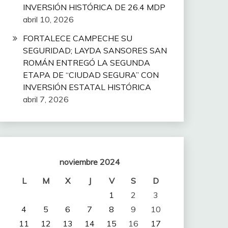
INVERSIÓN HISTÓRICA DE 26.4 MDP
abril 10, 2026
FORTALECE CAMPECHE SU
SEGURIDAD; LAYDA SANSORES SAN
ROMÁN ENTREGÓ LA SEGUNDA
ETAPA DE “CIUDAD SEGURA” CON
INVERSIÓN ESTATAL HISTÓRICA
abril 7, 2026
noviembre 2024
L
M
X
J
V
S
D
1
2
3
4
5
6
7
8
9
10
11
12
13
14
15
16
17