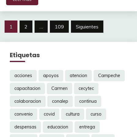
Navegación
1
2
…
109
Siguientes
de
entradas
Etiquetas
acciones
apoyos
atencion
Campeche
capacitacion
Carmen
cecytec
colaboracion
conalep
continua
convenio
covid
cultura
curso
despensas
educacion
entrega