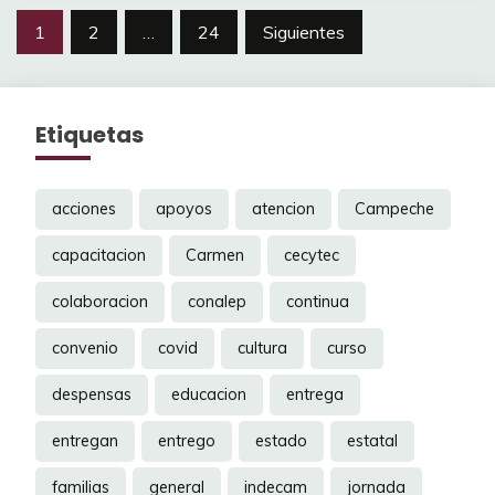
Navegación
1
2
…
24
Siguientes
de
entradas
Etiquetas
acciones
apoyos
atencion
Campeche
capacitacion
Carmen
cecytec
colaboracion
conalep
continua
convenio
covid
cultura
curso
despensas
educacion
entrega
entregan
entrego
estado
estatal
familias
general
indecam
jornada