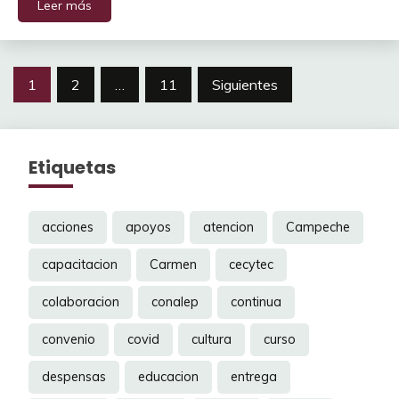
Leer más
Navegación
1
2
…
11
Siguientes
de
entradas
Etiquetas
acciones
apoyos
atencion
Campeche
capacitacion
Carmen
cecytec
colaboracion
conalep
continua
convenio
covid
cultura
curso
despensas
educacion
entrega