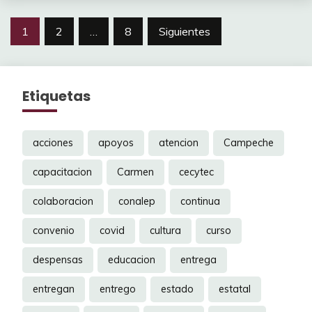
Navegación
1
2
…
8
Siguientes
de
entradas
Etiquetas
acciones
apoyos
atencion
Campeche
capacitacion
Carmen
cecytec
colaboracion
conalep
continua
convenio
covid
cultura
curso
despensas
educacion
entrega
entregan
entrego
estado
estatal