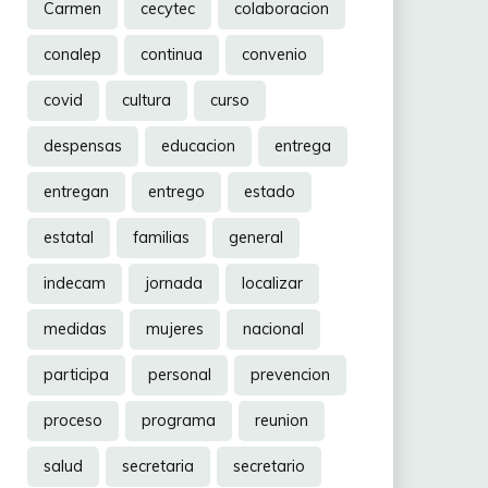
Carmen
cecytec
colaboracion
conalep
continua
convenio
covid
cultura
curso
despensas
educacion
entrega
entregan
entrego
estado
estatal
familias
general
indecam
jornada
localizar
medidas
mujeres
nacional
participa
personal
prevencion
proceso
programa
reunion
salud
secretaria
secretario