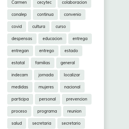
Carmen
cecytec
colaboracion
conalep
continua
convenio
covid
cultura
curso
despensas
educacion
entrega
entregan
entrego
estado
estatal
familias
general
indecam
jornada
localizar
medidas
mujeres
nacional
participa
personal
prevencion
proceso
programa
reunion
salud
secretaria
secretario