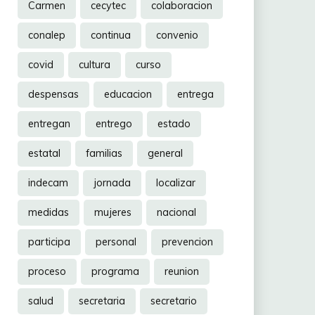
Carmen
cecytec
colaboracion
conalep
continua
convenio
covid
cultura
curso
despensas
educacion
entrega
entregan
entrego
estado
estatal
familias
general
indecam
jornada
localizar
medidas
mujeres
nacional
participa
personal
prevencion
proceso
programa
reunion
salud
secretaria
secretario