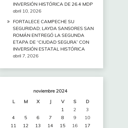
INVERSIÓN HISTÓRICA DE 26.4 MDP
abril 10, 2026
FORTALECE CAMPECHE SU
SEGURIDAD; LAYDA SANSORES SAN
ROMÁN ENTREGÓ LA SEGUNDA
ETAPA DE “CIUDAD SEGURA” CON
INVERSIÓN ESTATAL HISTÓRICA
abril 7, 2026
noviembre 2024
L
M
X
J
V
S
D
1
2
3
4
5
6
7
8
9
10
11
12
13
14
15
16
17