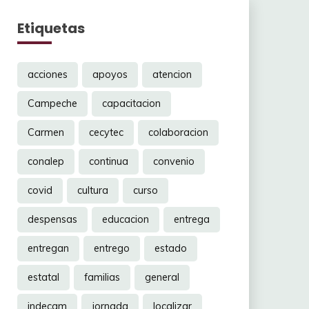
Etiquetas
acciones
apoyos
atencion
Campeche
capacitacion
Carmen
cecytec
colaboracion
conalep
continua
convenio
covid
cultura
curso
despensas
educacion
entrega
entregan
entrego
estado
estatal
familias
general
indecam
jornada
localizar