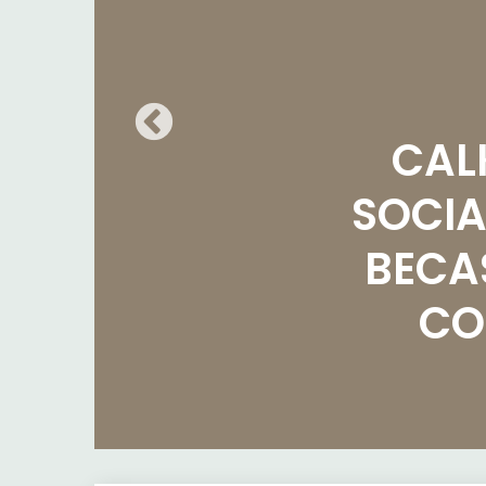
CAL
SOCIA
BECAS
CO