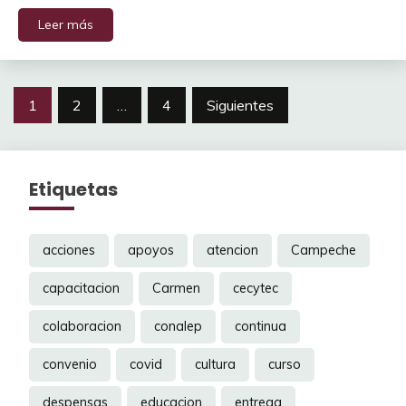
Leer más
Navegación
1
2
…
4
Siguientes
de
entradas
Etiquetas
acciones
apoyos
atencion
Campeche
capacitacion
Carmen
cecytec
colaboracion
conalep
continua
convenio
covid
cultura
curso
despensas
educacion
entrega