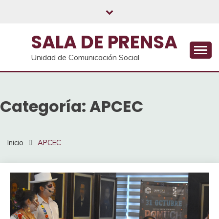
Saltar
al
contenido
SALA DE PRENSA
Unidad de Comunicación Social
Categoría:
APCEC
Inicio
APCEC