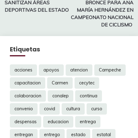
SANITIZAN ÁREAS
BRONCE PARA ANA
de
DEPORTIVAS DEL ESTADO
MARÍA HERNÁNDEZ EN
entradas
CAMPEONATO NACIONAL
DE CICLISMO
Etiquetas
acciones
apoyos
atencion
Campeche
capacitacion
Carmen
cecytec
colaboracion
conalep
continua
convenio
covid
cultura
curso
despensas
educacion
entrega
entregan
entrego
estado
estatal