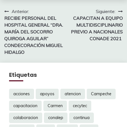
Navegación
Anterior:
Siguiente:
RECIBE PERSONAL DEL
CAPACITAN A EQUIPO
de
HOSPITAL GENERAL “DRA.
MULTIDISCIPLINARIO
entradas
MARÍA DEL SOCORRO
PREVIO A NACIONALES
QUIROGA AGUILAR”
CONADE 2021
CONDECORACIÓN MIGUEL
HIDALGO
Etiquetas
acciones
apoyos
atencion
Campeche
capacitacion
Carmen
cecytec
colaboracion
conalep
continua