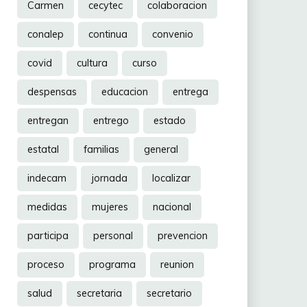
Carmen
cecytec
colaboracion
conalep
continua
convenio
covid
cultura
curso
despensas
educacion
entrega
entregan
entrego
estado
estatal
familias
general
indecam
jornada
localizar
medidas
mujeres
nacional
participa
personal
prevencion
proceso
programa
reunion
salud
secretaria
secretario