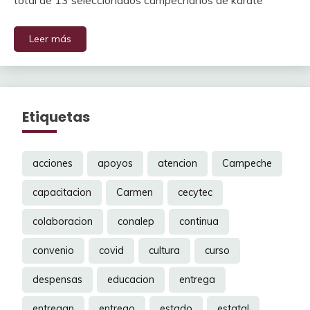
total de 13 seleccionados campechanos de karate
Leer más
Etiquetas
acciones
apoyos
atencion
Campeche
capacitacion
Carmen
cecytec
colaboracion
conalep
continua
convenio
covid
cultura
curso
despensas
educacion
entrega
entregan
entrego
estado
estatal