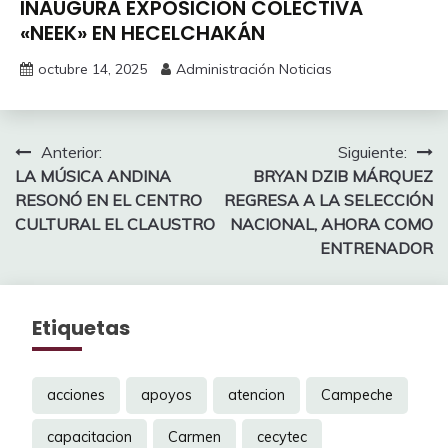
INAUGURA EXPOSICIÓN COLECTIVA
«NEEK» EN HECELCHAKÁN
octubre 14, 2025
Administración Noticias
Navegación
Anterior:
Siguiente:
LA MÚSICA ANDINA
BRYAN DZIB MÁRQUEZ
de
RESONÓ EN EL CENTRO
REGRESA A LA SELECCIÓN
entradas
CULTURAL EL CLAUSTRO
NACIONAL, AHORA COMO
ENTRENADOR
Etiquetas
acciones
apoyos
atencion
Campeche
capacitacion
Carmen
cecytec