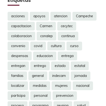
Etiquetas
acciones
apoyos
atencion
Campeche
capacitacion
Carmen
cecytec
colaboracion
conalep
continua
convenio
covid
cultura
curso
despensas
educacion
entrega
entregan
entrego
estado
estatal
familias
general
indecam
jornada
localizar
medidas
mujeres
nacional
participa
personal
prevencion
proceso
programa
reunion
salud