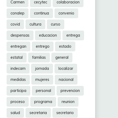
Carmen
cecytec
colaboracion
conalep
continua
convenio
covid
cultura
curso
despensas
educacion
entrega
entregan
entrego
estado
estatal
familias
general
indecam
jornada
localizar
medidas
mujeres
nacional
participa
personal
prevencion
proceso
programa
reunion
salud
secretaria
secretario