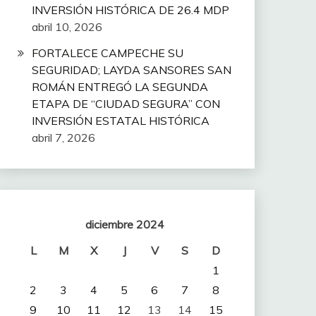
INVERSIÓN HISTÓRICA DE 26.4 MDP
abril 10, 2026
FORTALECE CAMPECHE SU
SEGURIDAD; LAYDA SANSORES SAN
ROMÁN ENTREGÓ LA SEGUNDA
ETAPA DE “CIUDAD SEGURA” CON
INVERSIÓN ESTATAL HISTÓRICA
abril 7, 2026
diciembre 2024
L
M
X
J
V
S
D
1
2
3
4
5
6
7
8
9
10
11
12
13
14
15