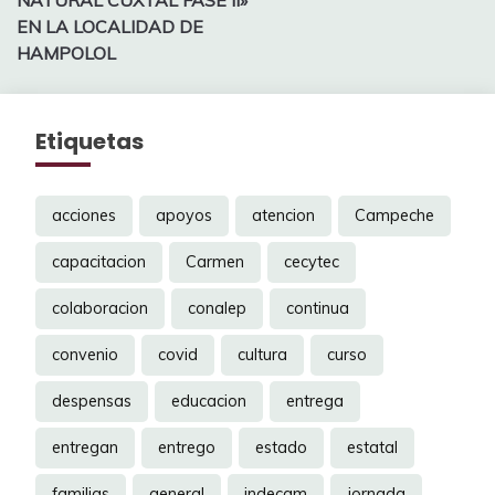
EN LA LOCALIDAD DE
HAMPOLOL
Etiquetas
acciones
apoyos
atencion
Campeche
capacitacion
Carmen
cecytec
colaboracion
conalep
continua
convenio
covid
cultura
curso
despensas
educacion
entrega
entregan
entrego
estado
estatal
familias
general
indecam
jornada