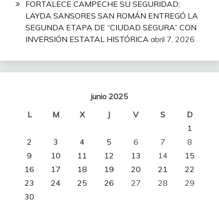
FORTALECE CAMPECHE SU SEGURIDAD;
LAYDA SANSORES SAN ROMÁN ENTREGÓ LA
SEGUNDA ETAPA DE “CIUDAD SEGURA” CON
INVERSIÓN ESTATAL HISTÓRICA
abril 7, 2026
junio 2025
L
M
X
J
V
S
D
1
2
3
4
5
6
7
8
9
10
11
12
13
14
15
16
17
18
19
20
21
22
23
24
25
26
27
28
29
30