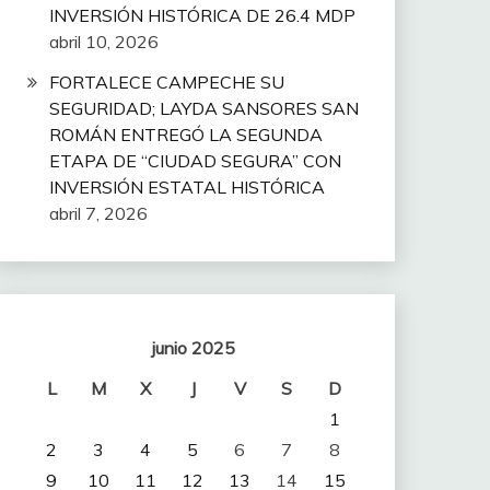
INVERSIÓN HISTÓRICA DE 26.4 MDP
abril 10, 2026
FORTALECE CAMPECHE SU
SEGURIDAD; LAYDA SANSORES SAN
ROMÁN ENTREGÓ LA SEGUNDA
ETAPA DE “CIUDAD SEGURA” CON
INVERSIÓN ESTATAL HISTÓRICA
abril 7, 2026
junio 2025
L
M
X
J
V
S
D
1
2
3
4
5
6
7
8
9
10
11
12
13
14
15