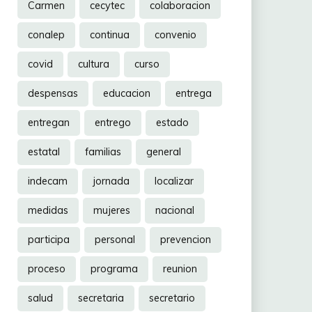
Carmen
cecytec
colaboracion
conalep
continua
convenio
covid
cultura
curso
despensas
educacion
entrega
entregan
entrego
estado
estatal
familias
general
indecam
jornada
localizar
medidas
mujeres
nacional
participa
personal
prevencion
proceso
programa
reunion
salud
secretaria
secretario