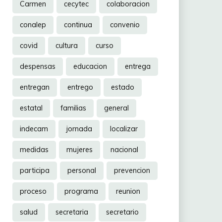
Carmen
cecytec
colaboracion
conalep
continua
convenio
covid
cultura
curso
despensas
educacion
entrega
entregan
entrego
estado
estatal
familias
general
indecam
jornada
localizar
medidas
mujeres
nacional
participa
personal
prevencion
proceso
programa
reunion
salud
secretaria
secretario