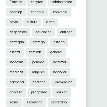
Carmen
cecytec
colaboracion
conalep
continua
convenio
covid
cultura
curso
despensas
educacion
entrega
entregan
entrego
estado
estatal
familias
general
indecam
jornada
localizar
medidas
mujeres
nacional
participa
personal
prevencion
proceso
programa
reunion
salud
secretaria
secretario