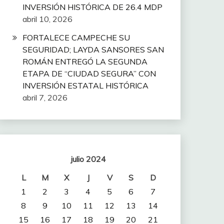
INVERSIÓN HISTÓRICA DE 26.4 MDP
abril 10, 2026
FORTALECE CAMPECHE SU
SEGURIDAD; LAYDA SANSORES SAN
ROMÁN ENTREGÓ LA SEGUNDA
ETAPA DE “CIUDAD SEGURA” CON
INVERSIÓN ESTATAL HISTÓRICA
abril 7, 2026
julio 2024
L
M
X
J
V
S
D
1
2
3
4
5
6
7
8
9
10
11
12
13
14
15
16
17
18
19
20
21