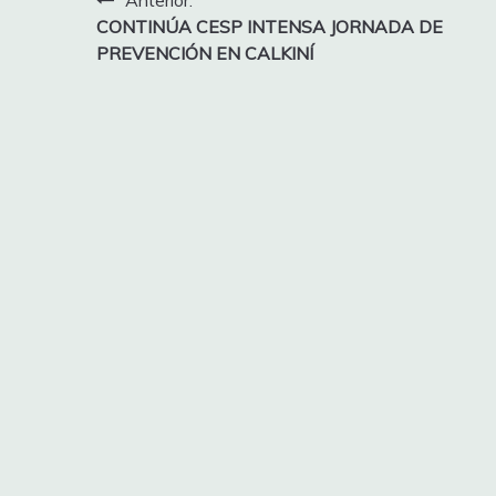
Navegación
Anterior:
CONTINÚA CESP INTENSA JORNADA DE
de
PREVENCIÓN EN CALKINÍ
entradas