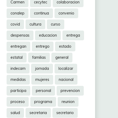
Carmen
cecytec
colaboracion
conalep
continua
convenio
covid
cultura
curso
despensas
educacion
entrega
entregan
entrego
estado
estatal
familias
general
indecam
jornada
localizar
medidas
mujeres
nacional
participa
personal
prevencion
proceso
programa
reunion
salud
secretaria
secretario