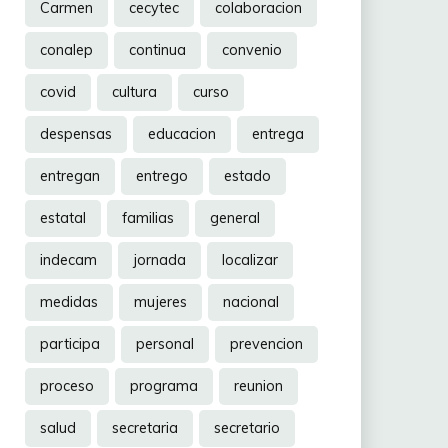
Carmen
cecytec
colaboracion
conalep
continua
convenio
covid
cultura
curso
despensas
educacion
entrega
entregan
entrego
estado
estatal
familias
general
indecam
jornada
localizar
medidas
mujeres
nacional
participa
personal
prevencion
proceso
programa
reunion
salud
secretaria
secretario