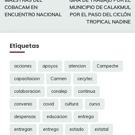
de
COBACAM EN
MUNICIPIO DE CALAKMUL
entradas
ENCUENTRO NACIONAL
POR EL PASO DEL CICLÓN
TROPICAL NADINE
Etiquetas
acciones
apoyos
atencion
Campeche
capacitacion
Carmen
cecytec
colaboracion
conalep
continua
convenio
covid
cultura
curso
despensas
educacion
entrega
entregan
entrego
estado
estatal