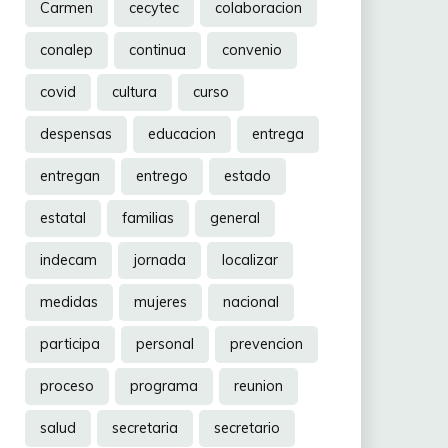
Carmen
cecytec
colaboracion
conalep
continua
convenio
covid
cultura
curso
despensas
educacion
entrega
entregan
entrego
estado
estatal
familias
general
indecam
jornada
localizar
medidas
mujeres
nacional
participa
personal
prevencion
proceso
programa
reunion
salud
secretaria
secretario