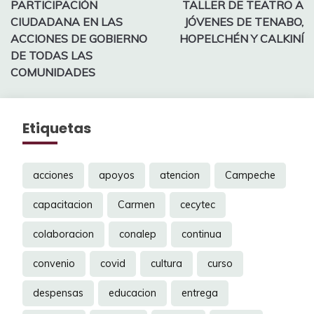
PARTICIPACIÓN
TALLER DE TEATRO A
entradas
CIUDADANA EN LAS
JÓVENES DE TENABO,
ACCIONES DE GOBIERNO
HOPELCHÉN Y CALKINÍ
DE TODAS LAS
COMUNIDADES
Etiquetas
acciones
apoyos
atencion
Campeche
capacitacion
Carmen
cecytec
colaboracion
conalep
continua
convenio
covid
cultura
curso
despensas
educacion
entrega