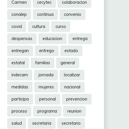
Carmen
cecytec
colaboracion
conalep
continua
convenio
covid
cultura
curso
despensas
educacion
entrega
entregan
entrego
estado
estatal
familias
general
indecam
jornada
localizar
medidas
mujeres
nacional
participa
personal
prevencion
proceso
programa
reunion
salud
secretaria
secretario