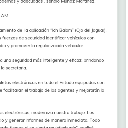
modernas y adecuadas”, señaló Muñoz Martínez.
ALAM
miento de la aplicación “Ich Balam” (Ojo del Jaguar),
 fuerzas de seguridad identificar vehículos con
bo y promover la regularización vehicular.
 una seguridad más inteligente y eficaz, brindando
a secretaria.
etas electrónicas en todo el Estado equipadas con
 facilitarán el trabajo de los agentes y mejorarán la
as electrónicas, moderniza nuestro trabajo. Los
tio y generar informes de manera inmediata. Todo
da tiempo ni se sienta revictimizado”, explicó.