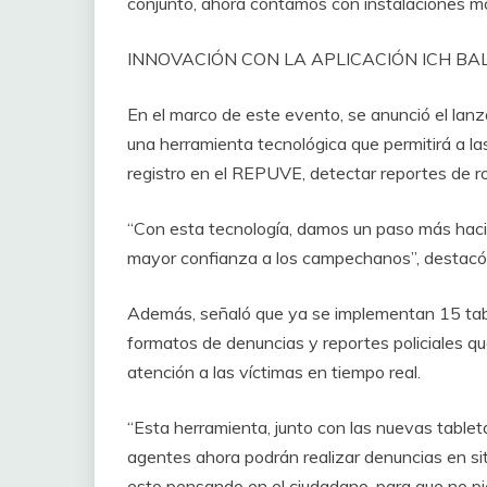
conjunto, ahora contamos con instalaciones 
INNOVACIÓN CON LA APLICACIÓN ICH B
En el marco de este evento, se anunció el lanza
una herramienta tecnológica que permitirá a las
registro en el REPUVE, detectar reportes de ro
“Con esta tecnología, damos un paso más hacia
mayor confianza a los campechanos”, destacó l
Además, señaló que ya se implementan 15 tabl
formatos de denuncias y reportes policiales que
atención a las víctimas en tiempo real.
“Esta herramienta, junto con las nuevas tablet
agentes ahora podrán realizar denuncias en si
esto pensando en el ciudadano, para que no pier