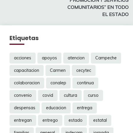
PROMOCIÓN Y SERVICIOS
COMUNITARIOS” EN TODO
EL ESTADO
Etiquetas
acciones
apoyos
atencion
Campeche
capacitacion
Carmen
cecytec
colaboracion
conalep
continua
convenio
covid
cultura
curso
despensas
educacion
entrega
entregan
entrego
estado
estatal
familias
general
indecam
jornada