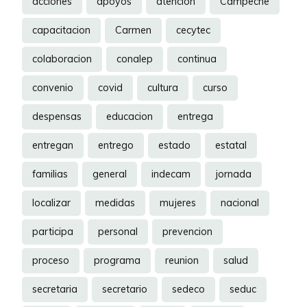
acciones
apoyos
atencion
Campeche
capacitacion
Carmen
cecytec
colaboracion
conalep
continua
convenio
covid
cultura
curso
despensas
educacion
entrega
entregan
entrego
estado
estatal
familias
general
indecam
jornada
localizar
medidas
mujeres
nacional
participa
personal
prevencion
proceso
programa
reunion
salud
secretaria
secretario
sedeco
seduc