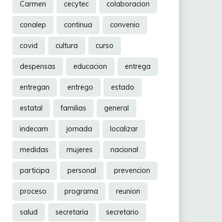
Carmen
cecytec
colaboracion
conalep
continua
convenio
covid
cultura
curso
despensas
educacion
entrega
entregan
entrego
estado
estatal
familias
general
indecam
jornada
localizar
medidas
mujeres
nacional
participa
personal
prevencion
proceso
programa
reunion
salud
secretaria
secretario