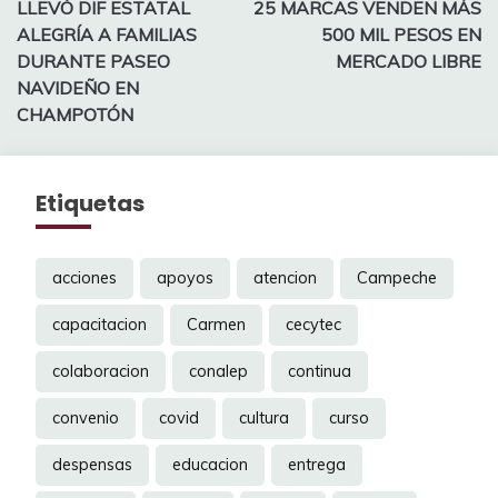
LLEVÓ DIF ESTATAL
25 MARCAS VENDEN MÁS
de
ALEGRÍA A FAMILIAS
500 MIL PESOS EN
entradas
DURANTE PASEO
MERCADO LIBRE
NAVIDEÑO EN
CHAMPOTÓN
Etiquetas
acciones
apoyos
atencion
Campeche
capacitacion
Carmen
cecytec
colaboracion
conalep
continua
convenio
covid
cultura
curso
despensas
educacion
entrega