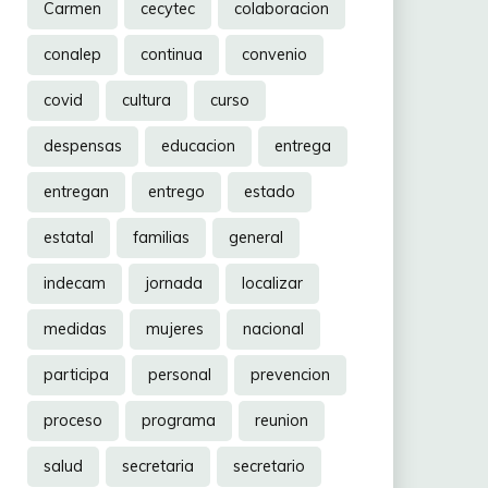
Carmen
cecytec
colaboracion
conalep
continua
convenio
covid
cultura
curso
despensas
educacion
entrega
entregan
entrego
estado
estatal
familias
general
indecam
jornada
localizar
medidas
mujeres
nacional
participa
personal
prevencion
proceso
programa
reunion
salud
secretaria
secretario