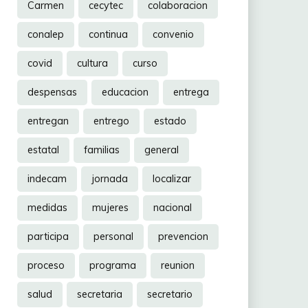
Carmen
cecytec
colaboracion
conalep
continua
convenio
covid
cultura
curso
despensas
educacion
entrega
entregan
entrego
estado
estatal
familias
general
indecam
jornada
localizar
medidas
mujeres
nacional
participa
personal
prevencion
proceso
programa
reunion
salud
secretaria
secretario