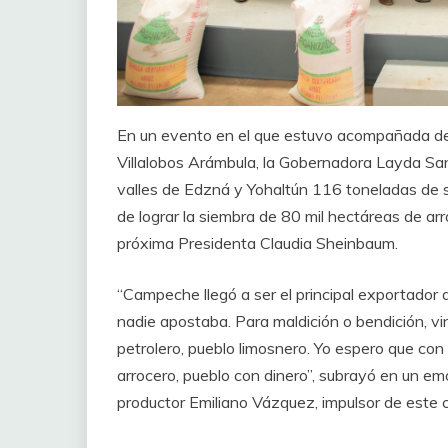
En un evento en el que estuvo acompañada del
Villalobos Arámbula, la Gobernadora Layda S
valles de Edzná y Yohaltún 116 toneladas de sem
de lograr la siembra de 80 mil hectáreas de ar
próxima Presidenta Claudia Sheinbaum.
“Campeche llegó a ser el principal exportador 
nadie apostaba. Para maldición o bendición, v
petrolero, pueblo limosnero. Yo espero que con
arrocero, pueblo con dinero”, subrayó en un em
productor Emiliano Vázquez, impulsor de este c