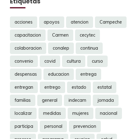
Etiquetas
acciones
apoyos
atencion
Campeche
capacitacion
Carmen
cecytec
colaboracion
conalep
continua
convenio
covid
cultura
curso
despensas
educacion
entrega
entregan
entrego
estado
estatal
familias
general
indecam
jornada
localizar
medidas
mujeres
nacional
participa
personal
prevencion