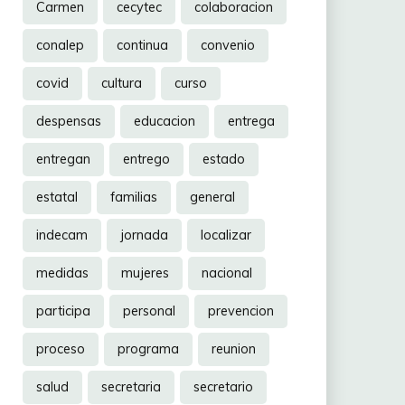
Carmen
cecytec
colaboracion
conalep
continua
convenio
covid
cultura
curso
despensas
educacion
entrega
entregan
entrego
estado
estatal
familias
general
indecam
jornada
localizar
medidas
mujeres
nacional
participa
personal
prevencion
proceso
programa
reunion
salud
secretaria
secretario