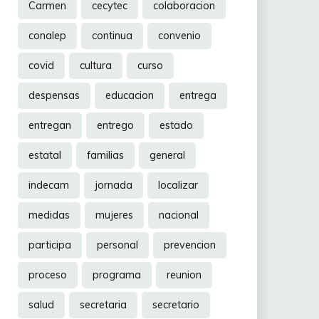
Carmen
cecytec
colaboracion
conalep
continua
convenio
covid
cultura
curso
despensas
educacion
entrega
entregan
entrego
estado
estatal
familias
general
indecam
jornada
localizar
medidas
mujeres
nacional
participa
personal
prevencion
proceso
programa
reunion
salud
secretaria
secretario