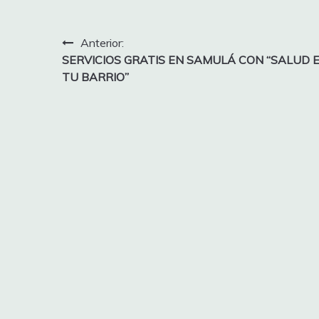
Navegación
Anterior:
SERVICIOS GRATIS EN SAMULÁ CON “SALUD 
de
TU BARRIO”
entradas