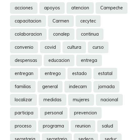
acciones
apoyos
atencion
Campeche
capacitacion
Carmen
cecytec
colaboracion
conalep
continua
convenio
covid
cultura
curso
despensas
educacion
entrega
entregan
entrego
estado
estatal
familias
general
indecam
jornada
localizar
medidas
mujeres
nacional
participa
personal
prevencion
proceso
programa
reunion
salud
secretaria
secretario
sedeco
seduc