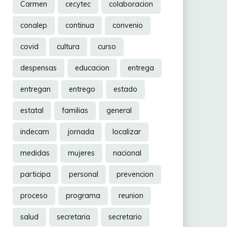
Carmen
cecytec
colaboracion
conalep
continua
convenio
covid
cultura
curso
despensas
educacion
entrega
entregan
entrego
estado
estatal
familias
general
indecam
jornada
localizar
medidas
mujeres
nacional
participa
personal
prevencion
proceso
programa
reunion
salud
secretaria
secretario