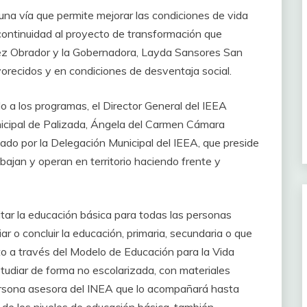
na vía que permite mejorar las condiciones de vida
continuidad al proyecto de transformación que
z Obrador y la Gobernadora, Layda Sansores San
recidos y en condiciones de desventaja social.
o a los programas, el Director General del IEEA
nicipal de Palizada, Ángela del Carmen Cámara
ado por la Delegación Municipal del IEEA, que preside
bajan y operan en territorio haciendo frente y
tar la educación básica para todas las personas
r o concluir la educación, primaria, secundaria o que
sto a través del Modelo de Educación para la Vida
udiar de forma no escolarizada, con materiales
ersona asesora del INEA que lo acompañará hasta
 de los niveles de educación básica, también,