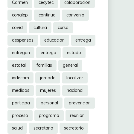
Carmen
cecytec
colaboracion
conalep
continua
convenio
covid
cultura
curso
despensas
educacion
entrega
entregan
entrego
estado
estatal
familias
general
indecam
jornada
localizar
medidas
mujeres
nacional
participa
personal
prevencion
proceso
programa
reunion
salud
secretaria
secretario