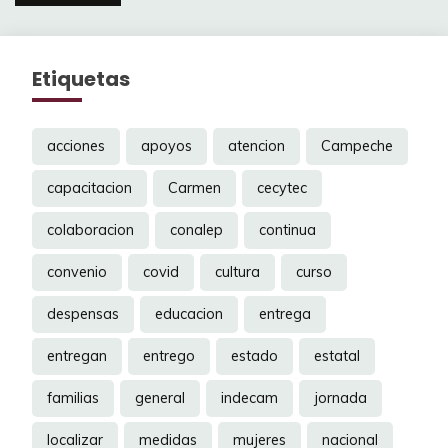
entradas
Etiquetas
acciones
apoyos
atencion
Campeche
capacitacion
Carmen
cecytec
colaboracion
conalep
continua
convenio
covid
cultura
curso
despensas
educacion
entrega
entregan
entrego
estado
estatal
familias
general
indecam
jornada
localizar
medidas
mujeres
nacional