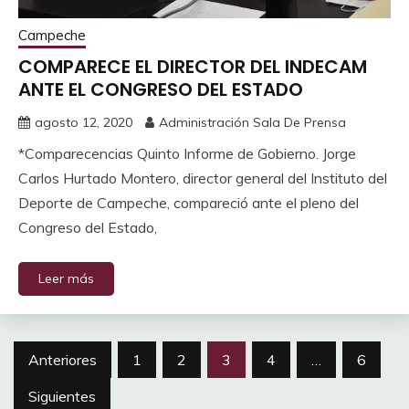
Campeche
‪COMPARECE EL DIRECTOR DEL INDECAM
ANTE EL CONGRESO DEL ESTADO‬
agosto 12, 2020
Administración Sala De Prensa
*Comparecencias Quinto Informe de Gobierno. Jorge
Carlos Hurtado Montero, director general del Instituto del
Deporte de Campeche, compareció ante el pleno del
Congreso del Estado,
Leer más
Navegación
Anteriores
1
2
3
4
…
6
de
Siguientes