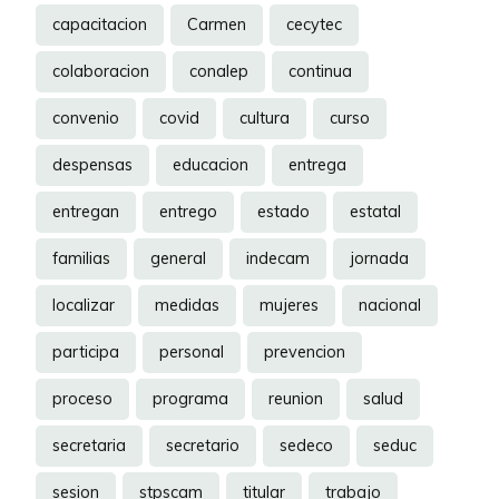
capacitacion
Carmen
cecytec
colaboracion
conalep
continua
convenio
covid
cultura
curso
despensas
educacion
entrega
entregan
entrego
estado
estatal
familias
general
indecam
jornada
localizar
medidas
mujeres
nacional
participa
personal
prevencion
proceso
programa
reunion
salud
secretaria
secretario
sedeco
seduc
sesion
stpscam
titular
trabajo