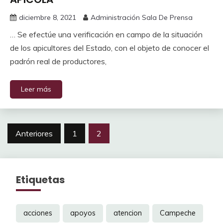
diciembre 8, 2021
Administración Sala De Prensa
… Se efectúe una verificación en campo de la situación
de los apicultores del Estado, con el objeto de conocer el
padrón real de productores,
Leer más
Navegación
Anteriores
1
2
de
entradas
Etiquetas
acciones
apoyos
atencion
Campeche